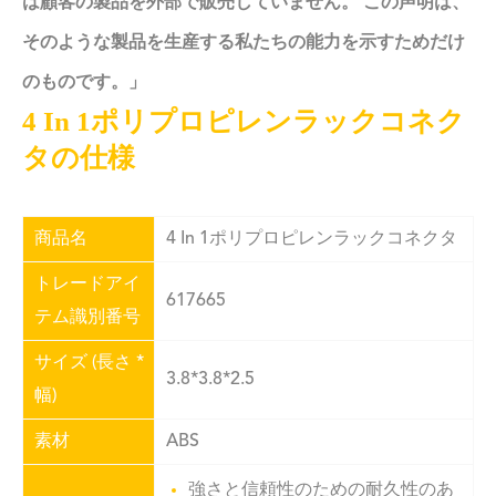
は顧客の製品を外部で販売していません。 この声明は、
そのような製品を生産する私たちの能力を示すためだけ
のものです。」
4 In 1ポリプロピレンラックコネク
タの仕様
商品名
4 In 1ポリプロピレンラックコネクタ
トレードアイ
617665
テム識別番号
サイズ (長さ *
3.8*3.8*2.5
幅)
素材
ABS
強さと信頼性のための耐久性のあ