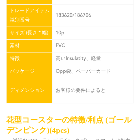
トレードアイテム
183620/186706
識別番号
サイズ (長さ * 幅)
10pi
素材
PVC
特徴
高いInsulatity、軽量
パッケージ
Opp袋、ペーパーカード
ディメンション
お客様の要件によると
花型コースターの特徴/利点 (ゴール
デンピンク)(4pcs)