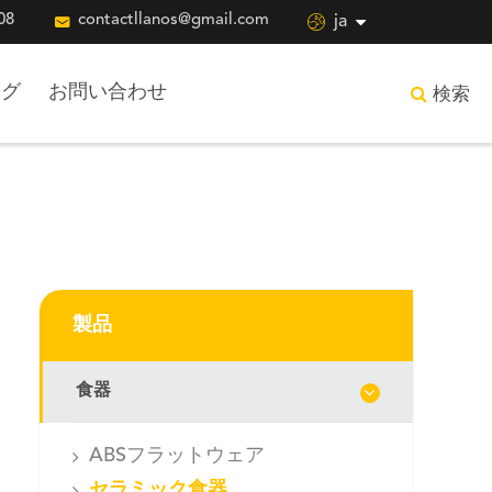
08

contactllanos@gmail.com

ja
ログ
お問い合わせ
検索
製品
食器
ABSフラットウェア
セラミック食器