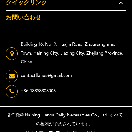
クイックリンク
お問い合わせ
Building 16, No. 9, Huajin Road, Zhouwangmiao
Town, Haining City, Jiaxing City, Zhejiang Province,
China
contactllanos@gmail.com
+86-18858308008
著作権©
Haining Llanos Daily Necessities Co., Ltd.
すべて
の権利が予約されています。