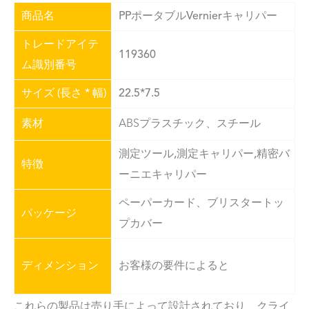
商品名
PPポータブルVernierキャリパー
トレードアイテ
119360
ム識別番号
サイズ (長さ * 幅)
22.5*7.5
素材
ABSプラスチック、スチール
測定ツール,測定キャリパー,精密バ
特徴
ーニエキャリパー
ペーパーカード、ブリスタートッ
パッケージ
プカバー
ディメンション
お客様の要件によると
これらの製品は売り手によって設計されており、クライ