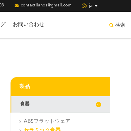
08

contactllanos@gmail.com

ja
ログ
お問い合わせ
検索
製品
食器
ABSフラットウェア
セラミック食器