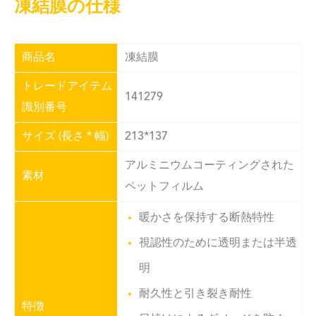
凍結膜の仕様
商品名
凍結膜
トレードアイテム
141279
識別番号
サイズ (長さ * 幅)
213*137
アルミニウムコーティングされた
素材
ペットフィルム
暖かさを保持する断熱特性
視認性のために透明または半透
明
耐久性と引き裂き耐性
特徴