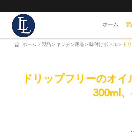
ホーム
製

ホーム
製品
キッチン用品
味付けボトル
ドリ
ドリップフリーのオイルと
300ml、