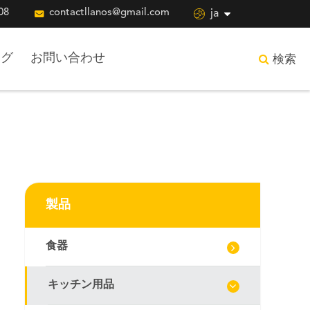
08

contactllanos@gmail.com

ja
ログ
お問い合わせ
検索
製品
食器
キッチン用品