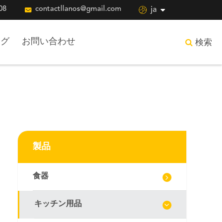
08

contactllanos@gmail.com

ja
ログ
お問い合わせ
検索
製品
食器
キッチン用品