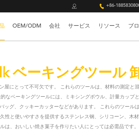


+86-188583080
品
OEM/ODM
会社
サービス
リソース
ブ
ulk ベーキングツール 
ン屋にとって不可欠です。 これらのツールは、材料の測定と
般的なベーキングツールには、ミキシングボウル、計量カップ
バッグ、クッキーカッターなどがあります。 これらのツール
耐久性と使いやすさを提供するステンレス钢、シリコーン、木材
ルは、おいしい焼き菓子を作りたい人にとっては必需品です。