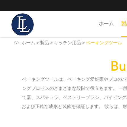
ホーム
製

ホーム
製品
キッチン用品
ベーキングツール
B
ベーキングツールは、ベーキング爱好家やプロのパ
ングプロセスのさまざまな段階で役立ちます。 一
て器、スパチュラ、ペストリーブラシ、パイピング
および正確な成形と装飾を保証します。 彼らは、