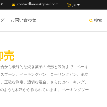
08

contactllanos@gmail.com

ja
ログ
お問い合わせ
検索
卸売
混合から最終的な焼き菓子の成形と装飾まで、ベーキ
とスプーン、ベーキングパン、ローリングピン、泡立
は、正確な測定、適切な混合、さらにはベーキング、
のような材料から作られています。 ベーキングツー