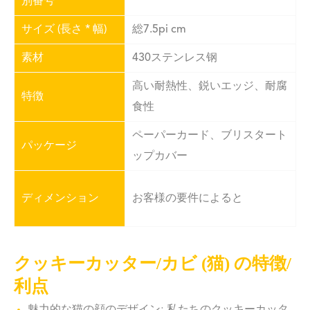
別番号
サイズ (長さ * 幅)
総7.5pi cm
素材
430ステンレス钢
高い耐熱性、鋭いエッジ、耐腐
特徴
食性
ペーパーカード、ブリスタート
パッケージ
ップカバー
ディメンション
お客様の要件によると
クッキーカッター/カビ (猫) の特徴/
利点
魅力的な猫の顔のデザイン: 私たちのクッキーカッタ