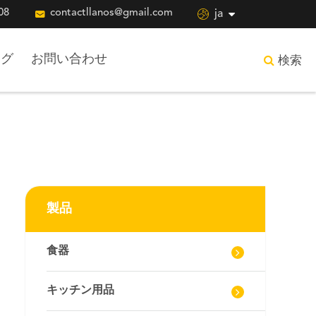
08

contactllanos@gmail.com

ja
ログ
お問い合わせ
検索
製品
食器
キッチン用品