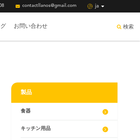
08

contactllanos@gmail.com

ja
ログ
お問い合わせ
検索
製品
食器
キッチン用品