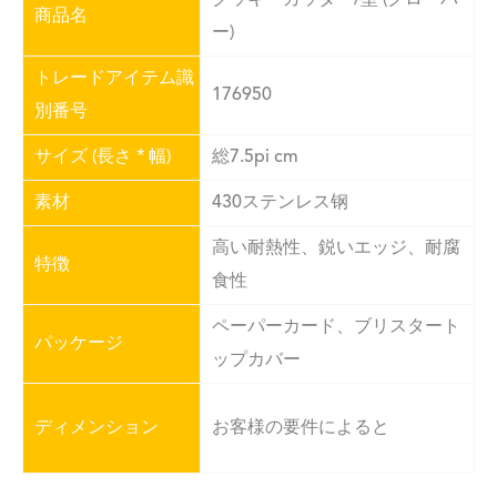
商品名
ー)
トレードアイテム識
176950
別番号
サイズ (長さ * 幅)
総7.5pi cm
素材
430ステンレス钢
高い耐熱性、鋭いエッジ、耐腐
特徴
食性
ペーパーカード、ブリスタート
パッケージ
ップカバー
ディメンション
お客様の要件によると