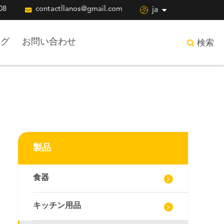
08

contactllanos@gmail.com

ja
ログ
お問い合わせ
検索
製品
食器
キッチン用品