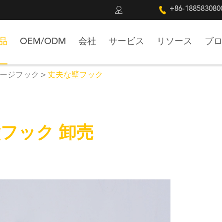


+86-188583080
品
OEM/ODM
会社
サービス
リソース
ブ
ージフック
丈夫な壁フック
フック 卸売