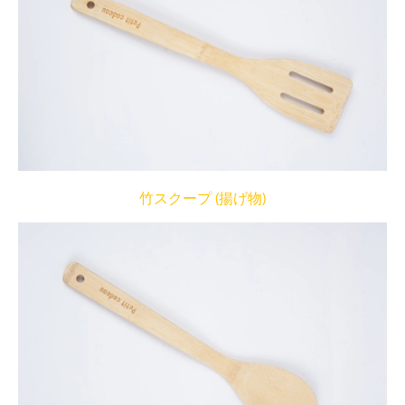
竹スクープ (揚げ物)