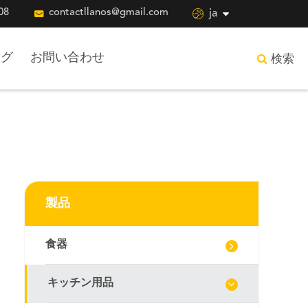
08

contactllanos@gmail.com

ja
ログ
お問い合わせ
検索
製品
食器
キッチン用品