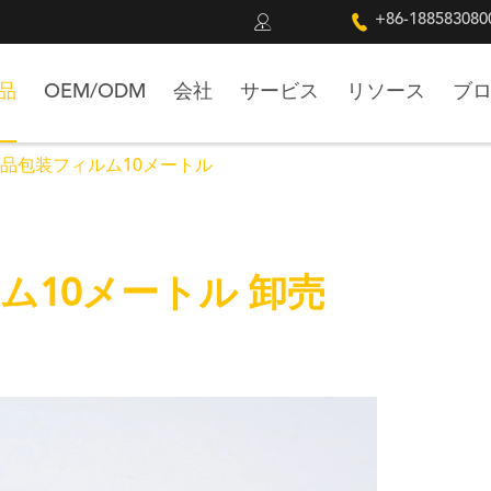


+86-188583080
品
OEM/ODM
会社
サービス
リソース
ブ
品包装フィルム10メートル
ム10メートル 卸売