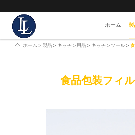
ホーム
製

ホーム
製品
キッチン用品
キッチンツール
食
食品包装フィル