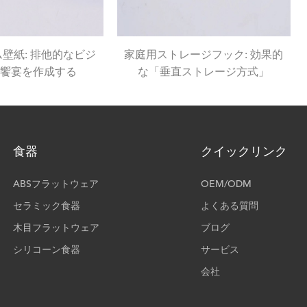
壁紙: 排他的なビジ
家庭用ストレージフック: 効果的
饗宴を作成する
な「垂直ストレージ方式」
食器
クイックリンク
ABSフラットウェア
OEM/ODM
セラミック食器
よくある質問
木目フラットウェア
ブログ
シリコーン食器
サービス
会社