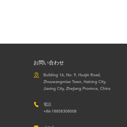
お問い合わせ

Building 16, No. 9, Huajin Road,
Zhouwangmiao Town, Haining City,
Jiaxing City, Zhejiang Province, China

電話
+86-18858308008