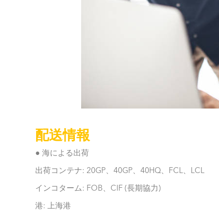
配送情報
● 海による出荷
出荷コンテナ: 20GP、40GP、40HQ、FCL、LCL
インコターム: FOB、CIF (長期協力)
港: 上海港