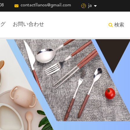
08

contactllanos@gmail.com

ja
ログ
お問い合わせ
検索