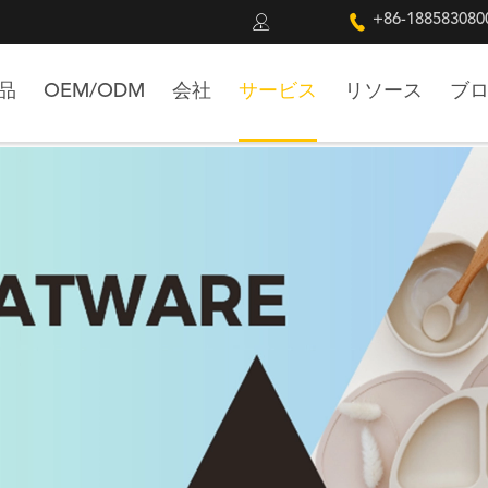


+86-188583080
品
OEM/ODM
会社
サービス
リソース
ブ