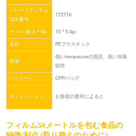
トレードアイテム
172716
識別番号
サイズ (長さ * 幅)
10 * 5.4pi
素材
PEプラスチック
低いtempatureの抵抗、低い水吸
特徴
収性
パッケージ
OPPバッグ
ディメンション
お客様の要件によると
フィルム50メートルを包む食品の
特徴/利点 (取り替えのために)