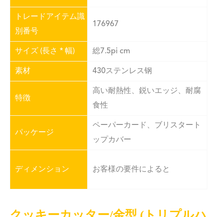
トレードアイテム識
176967
別番号
サイズ (長さ * 幅)
総7.5pi cm
素材
430ステンレス钢
高い耐熱性、鋭いエッジ、耐腐
特徴
食性
ペーパーカード、ブリスタート
パッケージ
ップカバー
ディメンション
お客様の要件によると
クッキーカッター/金型 (トリプルハ